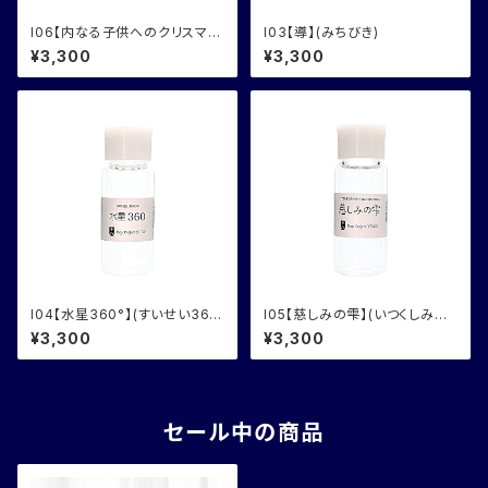
I06【内なる子供へのクリスマス
I03【導】(みちびき)
プレゼント】
¥3,300
¥3,300
I04【水星360°】(すいせい360
I05【慈しみの雫】(いつくしみの
ど)
しずく)
¥3,300
¥3,300
セール中の商品