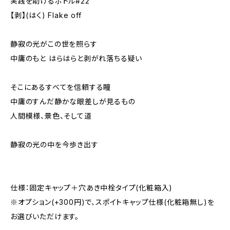
実践を助けるボトル#22
【剥】(はく) Flake off
静寂の光がこの世を照らす
中庸のもと はらはらと剥がれ落ちる疑い
そこにあるすべてを信頼する瞳
中庸のすんだ静かな眼差しが見るもの
人間模様、景色、そして道
静寂の光の中を今歩き出す
仕様：固定キャップ＋穴あき中栓タイプ(化粧箱入)
※オプション(+300円)で、スポイトキャップ仕様(化粧箱無し)を
お選びいただけます。