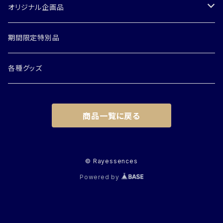
輪花シリーズ
オリジナル企画品
創世シリーズ
企画ボトル
期間限定特別品
トライアルボトル
各種グッズ
キット他
商品一覧に戻る
個人セッション
© Rayessences
Powered by