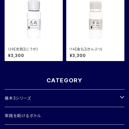
I29【光我】(こうが)
I14【金仏】(きんぶつ)
¥3,300
¥3,300
CATEGORY
基本3シリーズ
唯我シリーズ
実践を助けるボトル